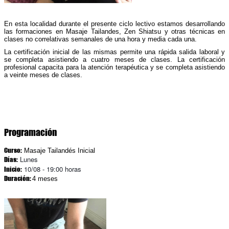
En esta localidad durante el presente ciclo lectivo estamos desarrollando
las formaciones
en Masaje Tailandes
, Zen Shiatsu y otras técnicas
en
clases
no correlativas semanales
de
una hora y media
cada una
.
La certificación inicial
de las mismas permite una rápida salida laboral y
se completa
asistiendo a
cuatro
meses
de clase
s. La certificación
profesional
capacita para la atención terapéutica y se completa
asistiendo
a
veinte
meses de clases
.
Programación
Curso:
Masaje Tailandés
Inicial
Lu
nes
Días
:
10/08 - 19:00 horas
Inicio
:
Duración
:
4 meses