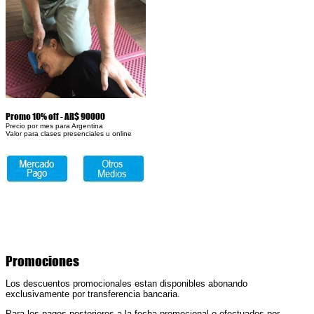
P
romo 10% off
- AR$
90
000
recio por mes para Argentina
P
Valor para clases presenciales u online
Promociones
Los descuentos promocionales estan
d
isponible
s
abonando
e
xclusivamente por transferencia bancaria
.
Para los pagos posteriores a la fecha promocional o efectuados por