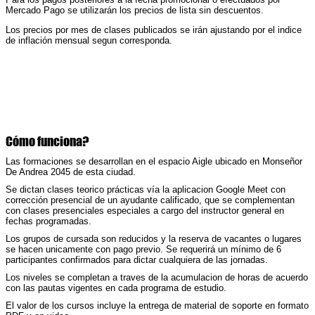
Mercado Pago se utilizarán los precios de lista sin descuentos.
Los precios por mes de clases publicados se irán ajustando por el indice
de inflación mensual segun corresponda.
C
ó
mo funciona?
L
a
s
formaciones se desarrollan en el espacio Aigle ubicado en Monseñor
De Andrea 2045 de esta ciudad.
S
e d
ictan
clases teorico prácticas vía
la aplicacion Google
Meet con
corrección presencial de un
ayudante
calificado
, que se
complementa
n
con clases
presenciales especiales
a cargo del
i
nstructor general
en
fechas programadas.
Los grupos de cursada son reducidos y la reserva de vacantes o lugares
se hacen unicamente con pago previo. Se requerirá un mínimo de 6
participantes confirmados para dictar cualquiera de las jornadas.
Los niveles se completan a traves de la acumulacion de horas de acuerdo
con las pautas vigentes en cada programa de estudio.
El valor de los cursos incluye la entrega de material de soporte en formato